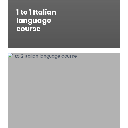
1 to 1 Italian
language
course
1
to
2
Italian
language
course