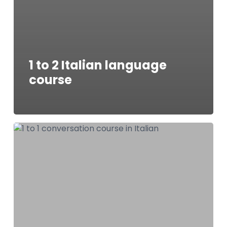
1 to 2 Italian language
course
1
to
1
conversation
course
in
Italian