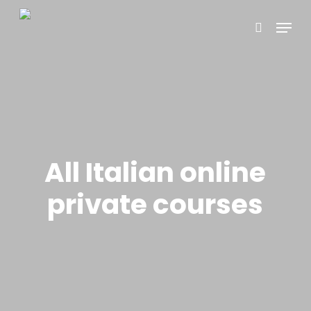
Skip
Menu
to
search
main
content
All Italian online
private courses