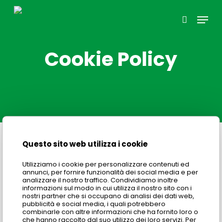
Skip
Menu
to
search
main
content
Cookie Policy
Questo sito web utilizza i cookie
I am raw html block.
Utilizziamo i cookie per personalizzare contenuti ed
Click edit button to change this html
annunci, per fornire funzionalità dei social media e per
analizzare il nostro traffico. Condividiamo inoltre
informazioni sul modo in cui utilizza il nostro sito con i
nostri partner che si occupano di analisi dei dati web,
pubblicità e social media, i quali potrebbero
combinarle con altre informazioni che ha fornito loro o
che hanno raccolto dal suo utilizzo dei loro servizi. Per