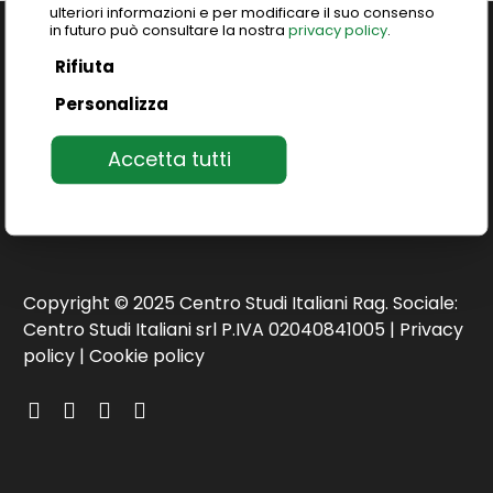
ulteriori informazioni e per modificare il suo consenso
in futuro può consultare la nostra
privacy policy
.
Rifiuta
Personalizza
Courses in Italy
Online Courses
Locations
Experiences
Accetta tutti
ICELD
About us
Contact us
Newsletter
Blog
FAQ
Copyright © 2025 Centro Studi Italiani Rag. Sociale:
Centro Studi Italiani srl P.IVA 02040841005 |
Privacy
policy
|
Cookie policy