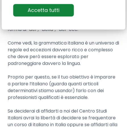
ulteriore tipo di articoli molto usati in italiano,
ovvero i partitivi. Se non ne hai mai sentito
Accetta tutti
parlare, questi articoli servono
per indicare una
quantità imprecisata
di qualcosa e li trovi sotto
forma di
“del”, “della”, “dei”
ecc.
Come vedi, la grammatica italiana è un universo di
regole ed eccezioni davvero ricco e complesso
che deve però essere esplorato per
padroneggiare davvero la lingua.
Proprio per questo, se il tuo obiettivo è imparare
a parlare l’italiano (guarda quanti articoli
determinativi stiamo usando!) farlo con dei
professionisti qualificati è essenziale.
Se deciderai di affidarti a noi del Centro Studi
Italiani avrai la libertà di decidere se frequentare
un corso di italiano in Italia oppure se affidarti alla