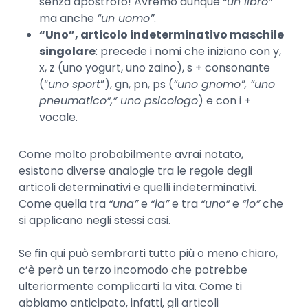
senza apostrofo! Avremo dunque
“un libro”
ma anche
“un uomo”
.
“Uno”, articolo indeterminativo maschile
singolare
: precede i nomi che iniziano con y,
x, z (uno yogurt, uno zaino), s + consonante
(“
uno sport
”), gn, pn, ps (
“uno gnomo”, “uno
pneumatico”,” uno psicologo
) e con i +
vocale.
Come molto probabilmente avrai notato,
esistono diverse analogie tra le regole degli
articoli determinativi e quelli indeterminativi.
Come quella tra
“una”
e
“la”
e tra
“uno”
e
“lo”
che
si applicano negli stessi casi.
Se fin qui può sembrarti tutto più o meno chiaro,
c’è però un terzo incomodo che potrebbe
ulteriormente complicarti la vita. Come ti
abbiamo anticipato, infatti, gli articoli