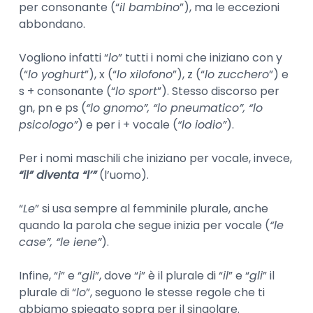
per consonante (“
il bambino
”), ma le eccezioni
abbondano.
Vogliono infatti “
lo
” tutti i nomi che iniziano con y
(“
lo yoghurt
”), x (“
lo xilofono
”), z (“
lo zucchero
”) e
s + consonante (“
lo sport
”). Stesso discorso per
gn, pn e ps (
“lo gnomo”, “lo pneumatico”, “lo
psicologo”
) e per i + vocale (
“lo iodio”
).
Per i nomi maschili che iniziano per vocale, invece,
“il” diventa “l’”
(l’uomo).
“
Le
” si usa sempre al femminile plurale, anche
quando la parola che segue inizia per vocale (
“le
case”, “le iene”
).
Infine, “
i
” e “
gli
”, dove “
i
” è il plurale di “
il
” e “
gli
” il
plurale di “
lo
”, seguono le stesse regole che ti
abbiamo spiegato sopra per il singolare.