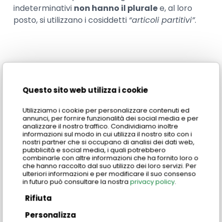
indeterminativi
non hanno il plurale
e, al loro
posto, si utilizzano i cosiddetti
“articoli partitivi”
.
Conosci gli articoli
Questo sito web utilizza i cookie
partitivi? Imparali con
Centro Studi Italiani!
Utilizziamo i cookie per personalizzare contenuti ed
annunci, per fornire funzionalità dei social media e per
analizzare il nostro traffico. Condividiamo inoltre
informazioni sul modo in cui utilizza il nostro sito con i
Per tirare le somme possiamo dire che usare
nostri partner che si occupano di analisi dei dati web,
pubblicità e social media, i quali potrebbero
correttamente gli articoli determinativi e
combinarle con altre informazioni che ha fornito loro o
indeterminativi è fondamentale per comunicare
che hanno raccolto dal suo utilizzo dei loro servizi. Per
ulteriori informazioni e per modificare il suo consenso
in italiano in modo chiaro, fluido e naturale.
in futuro può consultare la nostra
privacy policy
.
Rifiuta
Ora però che hai imparato a distinguere tra
queste due tipologie, come dicevamo, c’è un
Personalizza