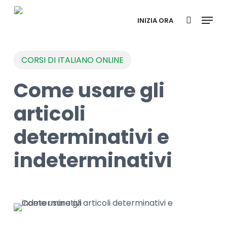
Skip
Menu
to
INIZIA ORA
search
main
content
CORSI DI ITALIANO ONLINE
Come usare gli
articoli
determinativi e
indeterminativi