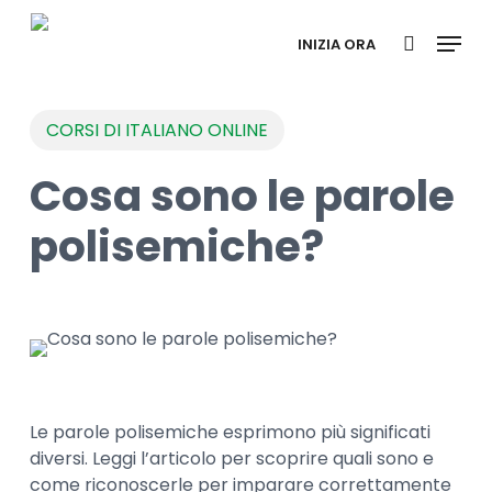
Skip
Menu
to
INIZIA ORA
search
main
content
CORSI DI ITALIANO ONLINE
Cosa sono le parole
polisemiche?
Le parole polisemiche esprimono più significati
diversi. Leggi l’articolo per scoprire quali sono e
come riconoscerle per imparare correttamente