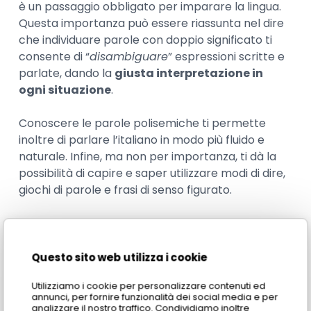
è un passaggio obbligato per imparare la lingua.
Questa importanza può essere riassunta nel dire
che individuare parole con doppio significato ti
consente di “
disambiguare
” espressioni scritte e
parlate, dando la
giusta interpretazione in
ogni situazione
.
Conoscere le parole polisemiche ti permette
inoltre di parlare l’italiano in modo più fluido e
naturale. Infine, ma non per importanza, ti dà la
possibilità di capire e saper utilizzare modi di dire,
giochi di parole e frasi di senso figurato.
Dunque, se hai intenzione di seguire un corso di
italiano davvero efficace, accertati che il
programma preveda anche lo studio di aspetti
Questo sito web utilizza i cookie
linguistici come la polisemia.
Utilizziamo i cookie per personalizzare contenuti ed
annunci, per fornire funzionalità dei social media e per
I
migliori corsi di lingua italiana
per stranieri,
analizzare il nostro traffico. Condividiamo inoltre