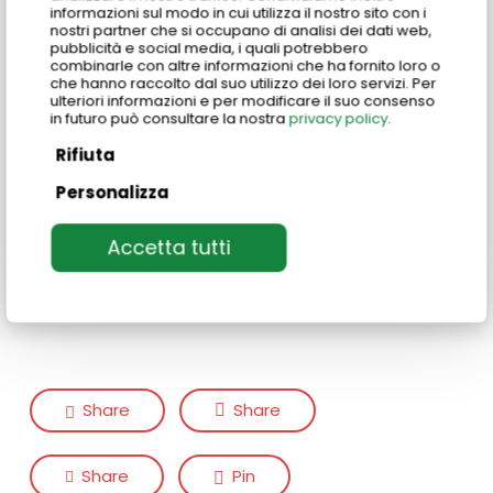
informazioni sul modo in cui utilizza il nostro sito con i
siano essi in presenza o online, devono infatti
nostri partner che si occupano di analisi dei dati web,
affrontare tutti gli elementi e le sfaccettature utili
pubblicità e social media, i quali potrebbero
combinarle con altre informazioni che ha fornito loro o
alla comprensione della lingua.
che hanno raccolto dal suo utilizzo dei loro servizi. Per
ulteriori informazioni e per modificare il suo consenso
in futuro può consultare la nostra
privacy policy
.
Rifiuta
Personalizza
Laura Pasotto
Accetta tutti
Responsabile didattica
Share
Share
Share
Pin