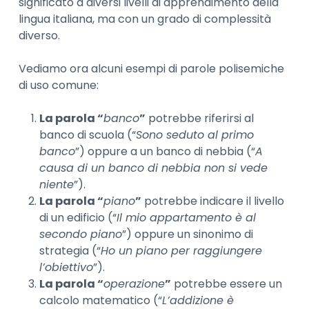
significato a diversi livelli di apprendimento della
lingua italiana, ma con un grado di complessità
diverso.
Vediamo ora alcuni esempi di parole polisemiche
di uso comune:
La parola “
banco
”
potrebbe riferirsi al
banco di scuola (“
Sono seduto al primo
banco
”) oppure a un banco di nebbia (“
A
causa di un banco di nebbia non si vede
niente
”).
La parola “
piano
”
potrebbe indicare il livello
di un edificio (“
Il mio appartamento è al
secondo piano
”) oppure un sinonimo di
strategia (“
Ho un piano per raggiungere
l’obiettivo
”).
La parola “
operazione
”
potrebbe essere un
calcolo matematico (“
L’addizione è