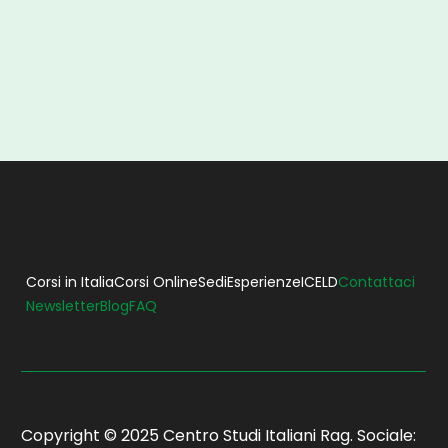
GUO JIAYI
JE
(CINA)
Corsi in Italia
Corsi Online
Sedi
Esperienze
ICELD
Contattaci
Newsletter
Blog
FAQ
Copyright © 2025 Centro Studi Italiani Rag. Sociale: