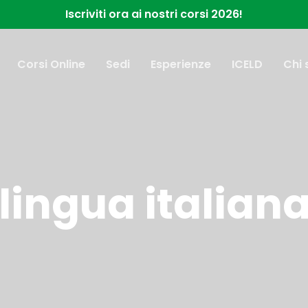
Iscriviti ora ai nostri corsi 2026!
Corsi Online
Sedi
Esperienze
ICELD
Chi
 lingua italiana 