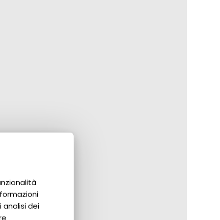
unzionalità
nformazioni
 analisi dei
re