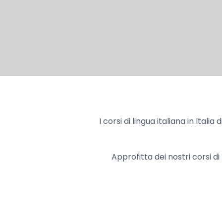
I corsi di lingua italiana in Ital
Approfitta dei nostri corsi di 
Hit enter to search or ESC to close