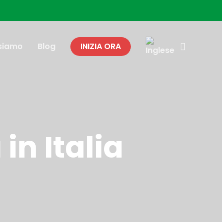
search
 siamo
Blog
INIZIA ORA
in Italia