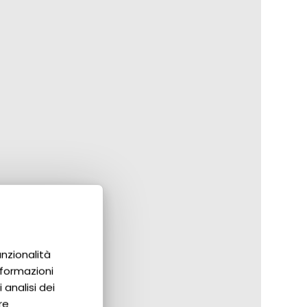
unzionalità
nformazioni
 analisi dei
re