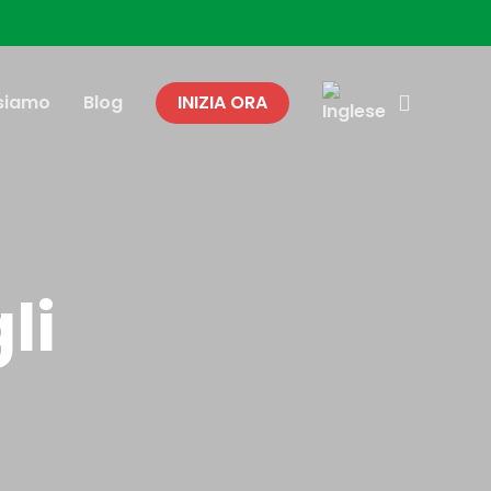
search
 siamo
Blog
INIZIA ORA
li