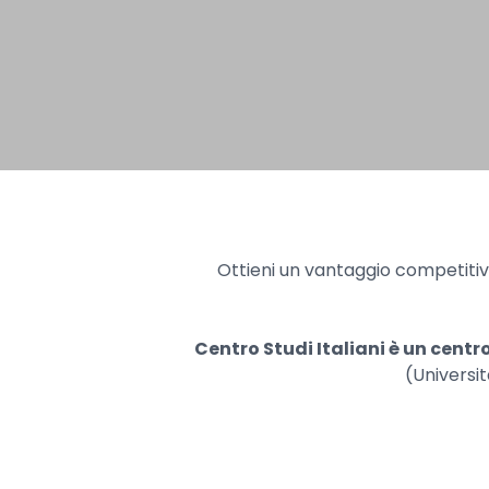
Ottieni un vantaggio competitivo
Centro Studi Italiani è un centr
(Universit
Hit enter to search or ESC to close