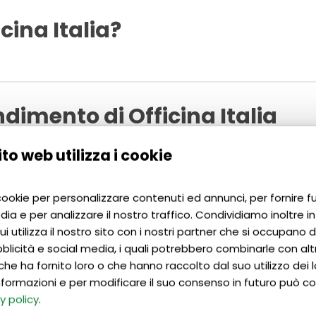
icina Italia?
riosi di esplorare l’imprenditoria nel contesto culturale it
 cibo e del vino, dell’ospitalità e dell’agriturismo, e vuol
ndimento di Officina Italia
iane.
to web utilizza i cookie
oriale nel contesto culturale italiano e svilupperai capa
ai conoscenze specifiche sui settori dell’ospitalità, del tur
na Italia
 cookie per personalizzare contenuti ed annunci, per fornire f
de da affrontare
quando si avvia un’impresa in Italia e m
dia e per analizzare il nostro traffico. Condividiamo inoltre i
i utilizza il nostro sito con i nostri partner che si occupano di
blicità e social media, i quali potrebbero combinarle con alt
li tematici giornalieri
. Ogni giornata comprende: lingua
che ha fornito loro o che hanno raccolto dal suo utilizzo dei lo
 riflessione (1 ora). Orario flessibile. Sono previsti un’escu
 informazioni e per modificare il suo consenso in futuro può co
y policy
.