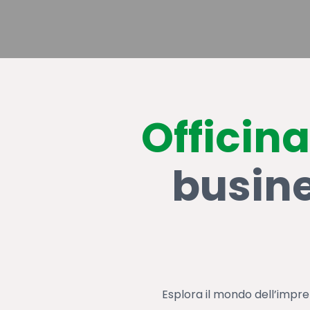
Officina
busine
Hit enter to search or ESC to close
Esplora il mondo dell’impre