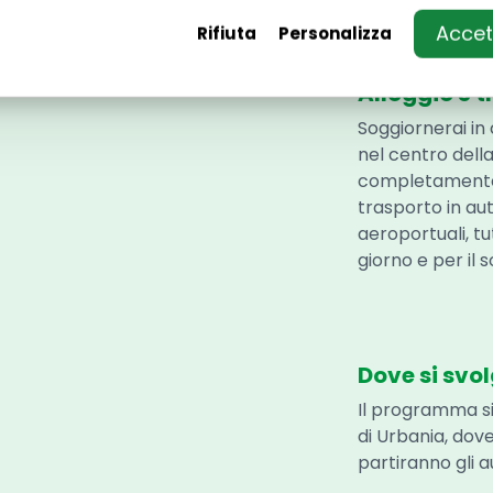
Accett
Rifiuta
Personalizza
Alloggio e t
Soggiornerai in
nel centro della
completamente 
trasporto in aut
aeroportuali, tut
giorno e per il
Dove si svo
Il programma si 
di Urbania, dove
partiranno gli a