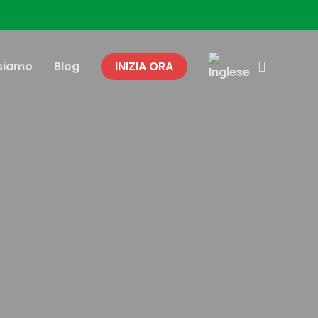
search
 siamo
Blog
INIZIA ORA