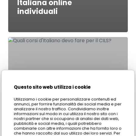
Italiana online
individuali
Quali
corsi
d’Italiano
devo
fare
per
il
Questo sito web utilizza i cookie
CILS?
Utilizziamo i cookie per personalizzare contenuti ed
annunci, per fornire funzionalità dei social media e per
analizzare il nostro traffico. Condividiamo inoltre
informazioni sul modo in cui utilizza il nostro sito con i
nostri partner che si occupano di analisi dei dati web,
pubblicità e social media, i quali potrebbero
combinarle con altre informazioni che ha fornito loro o
che hanno raccolto dal suo utilizzo dei loro servizi. Per