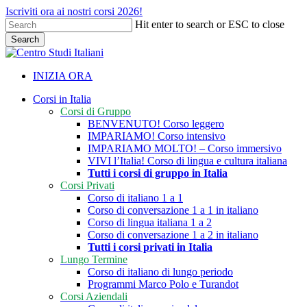
Skip
Iscriviti ora ai nostri corsi 2026!
to
Hit enter to search or ESC to close
main
Search
content
Close
Search
INIZIA ORA
search
Menu
Corsi in Italia
Corsi di Gruppo
BENVENUTO! Corso leggero
IMPARIAMO! Corso intensivo
IMPARIAMO MOLTO! – Corso immersivo
VIVI l’Italia! Corso di lingua e cultura italiana
Tutti i corsi di gruppo in Italia
Corsi Privati
Corso di italiano 1 a 1
Corso di conversazione 1 a 1 in italiano
Corso di lingua italiana 1 a 2
Corso di conversazione 1 a 2 in italiano
Tutti i corsi privati in Italia
Lungo Termine
Corso di italiano di lungo periodo
Programmi Marco Polo e Turandot
Corsi Aziendali