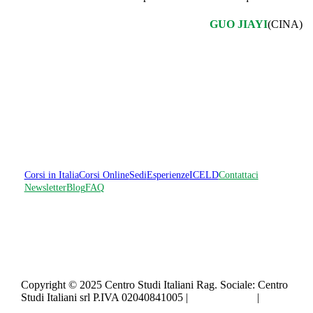
GUO JIAYI
(CINA)
Corsi in Italia
Corsi Online
Sedi
Esperienze
ICELD
Contattaci
Newsletter
Blog
FAQ
Copyright © 2025 Centro Studi Italiani Rag. Sociale: Centro
Studi Italiani srl P.IVA 02040841005 |
Privacy policy
|
Cookie policy