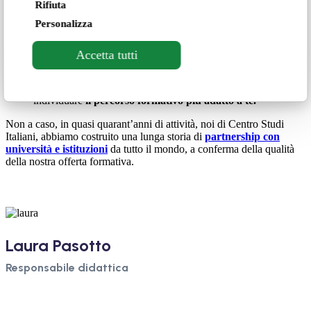
Rifiuta
Poter contare su
docenti esperti e competenti
in quanto essi
Personalizza
stessi esaminatori qualificati;
Potersi mettere alla prova con
simulazioni di esame
;
Avere la possibilità di sostenere l’esame nella stessa struttura
Accetta tutti
dove si è tenuto il corso;
Poter scegliere tra modalità
in presenza e online
;
Poter contare su uno staff di professionisti che ti aiuterà a
individuare
il percorso formativo più adatto a te.
Non a caso, in quasi quarant’anni di attività, noi di Centro Studi
Italiani, abbiamo costruito una lunga storia di
partnership con
università e istituzioni
da tutto il mondo, a conferma della qualità
della nostra offerta formativa.
Laura Pasotto
Responsabile didattica