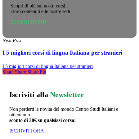
Scopri di più sui nostri corsi,
i loro contenuti e le nostre sedi
SCOPRI DI PIÙ
Next Post
I 5 migliori corsi di lingua Italiana per stranieri
I 5 migliori corsi di lingua Italiana per stranieri
Share
Share
Share
Share
Pin
Iscriviti alla
Newsletter
Non perderti le novità del mondo Centro Studi Italiani e
ottieni uno
sconto di 30€ su qualsiasi corso!
ISCRIVITI ORA!