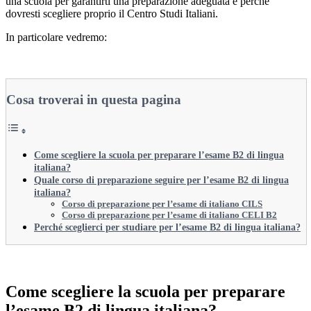
una scuola per garantirti una preparazione adeguata e perché
dovresti scegliere proprio il Centro Studi Italiani.
In particolare vedremo:
Cosa troverai in questa pagina
Come scegliere la scuola per preparare l’esame B2 di lingua
italiana?
Quale corso di preparazione seguire per l’esame B2 di lingua
italiana?
Corso di preparazione per l’esame di italiano CILS
Corso di preparazione per l’esame di italiano CELI B2
Perché sceglierci per studiare per l’esame B2 di lingua italiana?
Come scegliere la scuola per preparare
l’esame B2 di lingua italiana?