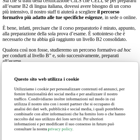
Sia che si tratti della certificazione CILS che CELI, se per prepararti
all’esame B2 di lingua italiana, dovessi avere bisogno di un corso
più intensivo, il nostro staff ti aiuterà a scegliere
il percorso
formativo più adatto alle tue specifiche esigenze
, in sede o online.
È bene, infatti, precisare che il corso preparatorio è mirato, appunto,
alla preparazione della sola prova d’esame. È sottointeso che è
necessario che tu abbia già raggiunto un livello B2 consolidato.
Qualora così non fosse, studieremo un percorso formativo
ad hoc
per condurti al livello B” e, solo successivamente, preparati
all’esame.
Questo sito web utilizza i cookie
Perché sceglierci per studiare per l’esame
Utilizziamo i cookie per personalizzare contenuti ed annunci, per
B2 di lingua italiana?
fornire funzionalità dei social media e per analizzare il nostro
traffico. Condividiamo inoltre informazioni sul modo in cui
utilizza il nostro sito con i nostri partner che si occupano di
Per prepararsi all’esame B2 di lingua italiana, così come per ogni
analisi dei dati web, pubblicità e social media, i quali potrebbero
altra certificazione linguistica, scegliere la scuola giusta a cui
combinarle con altre informazioni che ha fornito loro o che hanno
affidarsi è essenziale.
raccolto dal suo utilizzo dei loro servizi. Per ulteriori
informazioni e per modificare il suo consenso in futuro può
consultare la nostra
privacy policy
.
Scegliere un corso di preparazione agli esami di Centro Studi Italiani
significa: