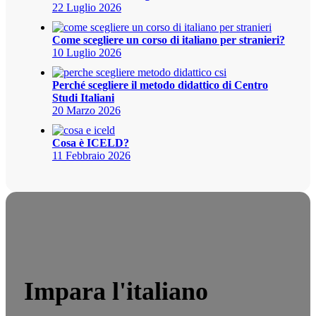
22 Luglio 2026
Come scegliere un corso di italiano per stranieri?
10 Luglio 2026
Perché scegliere il metodo didattico di Centro
Studi Italiani
20 Marzo 2026
Cosa è ICELD?
11 Febbraio 2026
Impara l'italiano