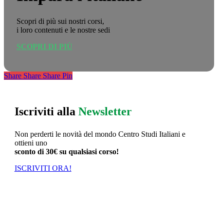
Scopri di più sui nostri corsi,
i loro contenuti e le nostre sedi
SCOPRI DI PIÙ
Share
Share
Share
Share
Pin
Iscriviti alla
Newsletter
Non perderti le novità del mondo Centro Studi Italiani e
ottieni uno
sconto di 30€ su qualsiasi corso!
ISCRIVITI ORA!