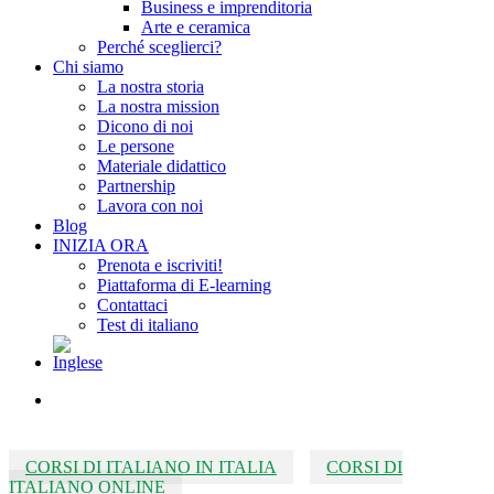
Business e imprenditoria
Arte e ceramica
Perché sceglierci?
Chi siamo
La nostra storia
La nostra mission
Dicono di noi
Le persone
Materiale didattico
Partnership
Lavora con noi
Blog
INIZIA ORA
Prenota e iscriviti!
Piattaforma di E-learning
Contattaci
Test di italiano
search
CORSI DI ITALIANO IN ITALIA
CORSI DI
ITALIANO ONLINE