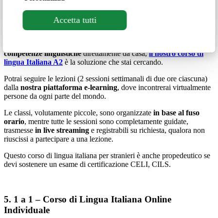
Accetta tutti
4. Il nostro corso di lingua Italiana A2
Se hai bisogno di migliorare e
approfondire grammatica e
competenze linguistiche
direttamente da casa,
il nostro corso di
lingua Italiana A2
è la soluzione che stai cercando.
Potrai seguire le lezioni (2 sessioni settimanali di due ore ciascuna)
dalla
nostra piattaforma e-learning
, dove incontrerai virtualmente
persone da ogni parte del mondo.
Le classi, volutamente piccole, sono organizzate
in base al fuso
orario
, mentre tutte le sessioni sono completamente guidate,
trasmesse
in live streaming
e registrabili su richiesta, qualora non
riuscissi a partecipare a una lezione.
Questo corso di lingua italiana per stranieri è anche propedeutico se
devi sostenere un esame di certificazione CELI, CILS.
5. 1 a 1 – Corso di Lingua Italiana Online
Individuale