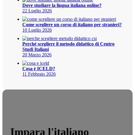
Dove studiare la lingua italiana online?
22 Luglio 2026
Come scegliere un corso di italiano per stranieri?
10 Luglio 2026
Perché scegliere il metodo didattico di Centro
Studi Italiani
20 Marzo 2026
Cosa è ICELD?
11 Febbraio 2026
Impara l'italiano