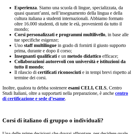
Esperienza
. Siamo una scuola di lingue, specializzata, da
quasi quarant’anni, nell’insegnamento della lingua e della
cultura italiana a studenti internazionali. Abbiamo formato
oltre 16.000 studenti, di tutte le età, provenienti da tutto il
mondo;
Corsi personalizzati e programmi multilivello
, in base alle
tue specifiche esigenze;
Uno
staff multilingue
in grado di fornirti il giusto supporto
prima, durante e dopo il corso;
Insegnanti qualificati
e un
metodo didattico
efficace;
Collaborazioni autorevoli con università e istituzioni da
tutto il mondo
;
Il rilascio di
certificati riconosciuti
e in tempi brevi rispetto al
termine dei corsi.
Inoltre, qualora tu debba sostenere
esami CELI, CILS
, Centro
Studi Italiani, oltre a supportarti nella preparazione, è anche
centro
di certificazione e sede d’esame
.
Corsi di italiano di gruppo o individuali?
Una delle prime decisioni che dovrai affrontare, per decidere quale