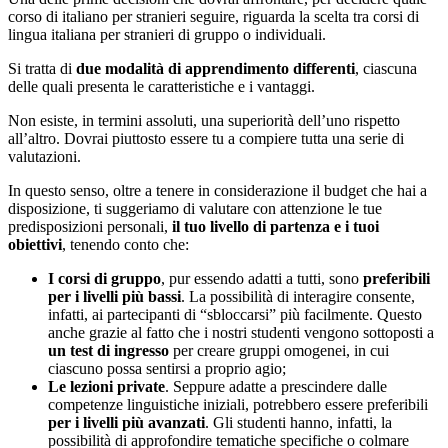
corso di italiano per stranieri seguire, riguarda la scelta tra corsi di
lingua italiana per stranieri di gruppo o individuali.
Si tratta di
due modalità di apprendimento differenti
, ciascuna
delle quali presenta le caratteristiche e i vantaggi.
Non esiste, in termini assoluti, una superiorità dell’uno rispetto
all’altro. Dovrai piuttosto essere tu a compiere tutta una serie di
valutazioni.
In questo senso, oltre a tenere in considerazione il budget che hai a
disposizione, ti suggeriamo di valutare con attenzione le tue
predisposizioni personali,
il tuo livello di partenza e i tuoi
obiettivi
, tenendo conto che:
I corsi di gruppo
, pur essendo adatti a tutti, sono
preferibili
per i livelli più bassi
. La possibilità di interagire consente,
infatti, ai partecipanti di “sbloccarsi” più facilmente. Questo
anche grazie al fatto che i nostri studenti vengono sottoposti a
un test di ingresso
per creare gruppi omogenei, in cui
ciascuno possa sentirsi a proprio agio;
Le lezioni private
. Seppure adatte a prescindere dalle
competenze linguistiche iniziali, potrebbero essere preferibili
per i livelli più avanzati
. Gli studenti hanno, infatti, la
possibilità di approfondire tematiche specifiche o colmare