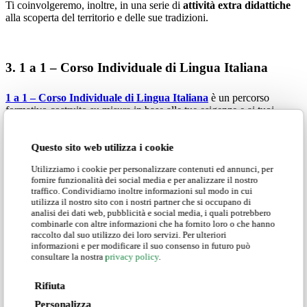
Ti coinvolgeremo, inoltre, in una serie di
attività extra didattiche
alla scoperta del territorio e delle sue tradizioni.
3. 1 a 1 – Corso Individuale di Lingua Italiana
1 a 1 – Corso Individuale di Lingua Italiana
è un percorso
formativo costruito su misura in base alle tue esigenze e ai tuoi
obiettivi.
Si tratta di un corso che ti offre
il massimo della flessibilità
. Le
Questo sito web utilizza i cookie
lezioni saranno, infatti, personalizzate sulle tue specifiche necessità.
Utilizziamo i cookie per personalizzare contenuti ed annunci, per
fornire funzionalità dei social media e per analizzare il nostro
Potrai inoltre scegliere, il numero di ore, la durata totale del corso e
traffico. Condividiamo inoltre informazioni sul modo in cui
l’orario delle lezioni.
utilizza il nostro sito con i nostri partner che si occupano di
analisi dei dati web, pubblicità e social media, i quali potrebbero
Adatto a ogni livello di partenza, il corso individuale 1 to 1, è
combinarle con altre informazioni che ha fornito loro o che hanno
particolarmente indicato se hai già una buona conoscenza di base e
raccolto dal suo utilizzo dei loro servizi. Per ulteriori
desideri acquisire competenze più specifiche.
informazioni e per modificare il suo consenso in futuro può
consultare la nostra
privacy policy
.
Potrai essere tu a decidere, in base alle tue preferenze, quale tra le
nostri sedi di
Urbania, Genova e Milano
scegliere per seguire il
Rifiuta
corso.
Personalizza