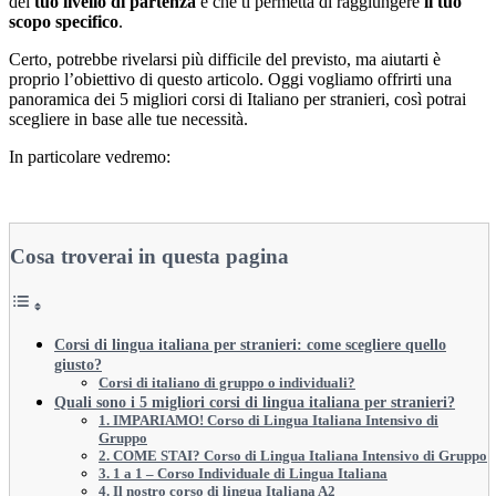
del
tuo livello di partenza
e che ti permetta di raggiungere
il tuo
scopo specifico
.
Certo, potrebbe rivelarsi più difficile del previsto, ma aiutarti è
proprio l’obiettivo di questo articolo. Oggi vogliamo offrirti una
panoramica dei 5 migliori corsi di Italiano per stranieri, così potrai
scegliere in base alle tue necessità.
In particolare vedremo:
Cosa troverai in questa pagina
Corsi di lingua italiana per stranieri: come scegliere quello
giusto?
Corsi di italiano di gruppo o individuali?
Quali sono i 5 migliori corsi di lingua italiana per stranieri?
1. IMPARIAMO! Corso di Lingua Italiana Intensivo di
Gruppo
2. COME STAI? Corso di Lingua Italiana Intensivo di Gruppo
3. 1 a 1 – Corso Individuale di Lingua Italiana
4. Il nostro corso di lingua Italiana A2