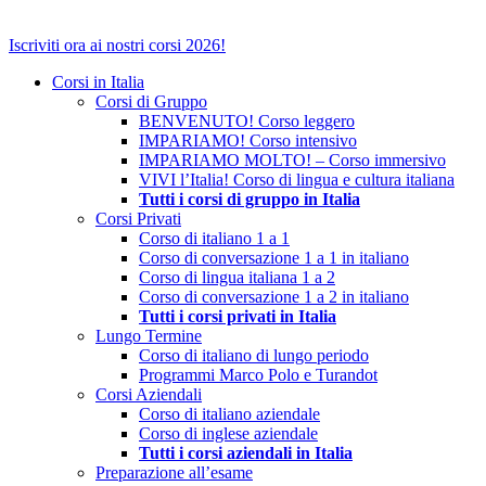
Close
Iscriviti ora ai nostri corsi 2026!
Menu
Corsi in Italia
Corsi di Gruppo
BENVENUTO! Corso leggero
IMPARIAMO! Corso intensivo
IMPARIAMO MOLTO! – Corso immersivo
VIVI l’Italia! Corso di lingua e cultura italiana
Tutti i corsi di gruppo in Italia
Corsi Privati
Corso di italiano 1 a 1
Corso di conversazione 1 a 1 in italiano
Corso di lingua italiana 1 a 2
Corso di conversazione 1 a 2 in italiano
Tutti i corsi privati in Italia
Lungo Termine
Corso di italiano di lungo periodo
Programmi Marco Polo e Turandot
Corsi Aziendali
Corso di italiano aziendale
Corso di inglese aziendale
Tutti i corsi aziendali in Italia
Preparazione all’esame