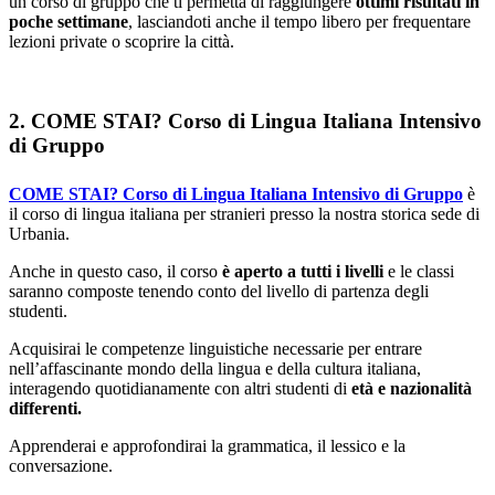
un corso di gruppo che ti permetta di raggiungere
ottimi risultati in
poche settimane
, lasciandoti anche il tempo libero per frequentare
lezioni private o scoprire la città.
2. COME STAI? Corso di Lingua Italiana Intensivo
di Gruppo
COME STAI? Corso di Lingua Italiana Intensivo di Gruppo
è
il corso di lingua italiana per stranieri presso la nostra storica sede di
Urbania.
Anche in questo caso, il corso
è aperto a tutti i livelli
e le classi
saranno composte tenendo conto del livello di partenza degli
studenti.
Acquisirai le competenze linguistiche necessarie per entrare
nell’affascinante mondo della lingua e della cultura italiana,
interagendo quotidianamente con altri studenti di
età e nazionalità
differenti.
Apprenderai e approfondirai la grammatica, il lessico e la
conversazione.