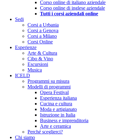
Corso online di italiano aziendale
Corso online di inglese aziendale
Tutti i corsi aziendali online
Sedi
Corsi a Urbania
Corsi a Genova
Corsi a Milano
Corsi Online
Esperienze
Arte & Cultura
Cibo & Vino
Escursioni
Musica
ICELD
Programmi su misura
Modelli di programmi
Opera Festival
Esperienza italiana
Cucina e cultura
Moda e artigianato
Istruzione in Italia
Business e imprenditoria
Arte e ceramica
Perché sceglierci?
Chi siamo