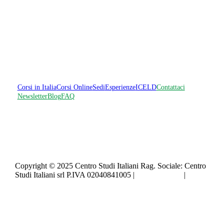
Corsi in Italia
Corsi Online
Sedi
Esperienze
ICELD
Contattaci
Newsletter
Blog
FAQ
Copyright © 2025 Centro Studi Italiani Rag. Sociale: Centro
Studi Italiani srl P.IVA 02040841005 |
Privacy policy
|
Cookie policy