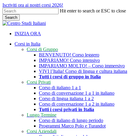
Skip
Iscriviti ora ai nostri corsi 2026!
to
Hit enter to search or ESC to close
main
Search
content
Close
Search
INIZIA ORA
search
Menu
Corsi in Italia
Corsi di Gruppo
BENVENUTO! Corso leggero
IMPARIAMO! Corso intensivo
IMPARIAMO MOLTO! – Corso immersivo
VIVI l’Italia! Corso di lingua e cultura italiana
Tutti i corsi di gruppo in Italia
Corsi Privati
Corso di italiano 1 a 1
Corso di conversazione 1 a 1 in italiano
Corso di lingua italiana 1 a 2
Corso di conversazione 1 a 2 in italiano
Tutti i corsi privati in Italia
Lungo Termine
Corso di italiano di lungo periodo
Programmi Marco Polo e Turandot
Corsi Aziendali