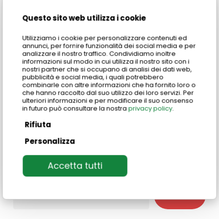
Coordinatrice sede di Genova
Questo sito web utilizza i cookie
Utilizziamo i cookie per personalizzare contenuti ed
annunci, per fornire funzionalità dei social media e per
analizzare il nostro traffico. Condividiamo inoltre
informazioni sul modo in cui utilizza il nostro sito con i
nostri partner che si occupano di analisi dei dati web,
Share
Share
pubblicità e social media, i quali potrebbero
combinarle con altre informazioni che ha fornito loro o
che hanno raccolto dal suo utilizzo dei loro servizi. Per
ulteriori informazioni e per modificare il suo consenso
Share
Pin
in futuro può consultare la nostra
privacy policy
.
Rifiuta
Personalizza
Accetta tutti
Search
Search