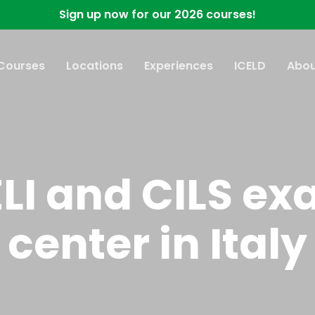
Sign up now for our 2026 courses!
 Courses
Locations
Experiences
ICELD
Abou
LI and CILS e
center in Italy