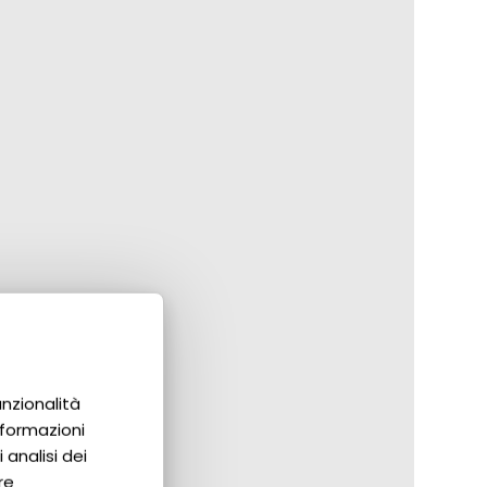
unzionalità
nformazioni
 analisi dei
re