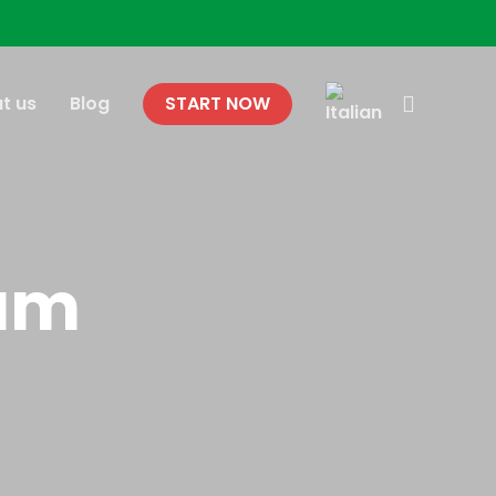
search
t us
Blog
START NOW
xam