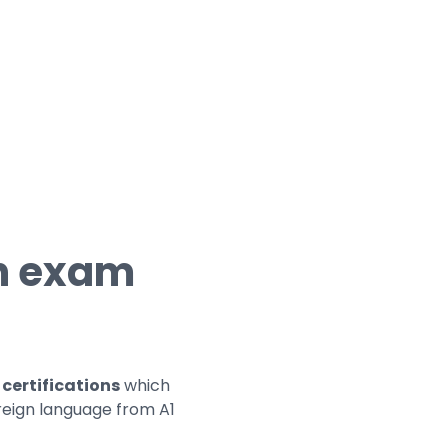
on exam
certifications
which
reign language from A1