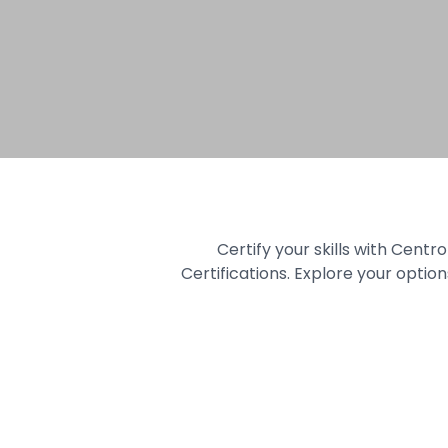
Certify your skills with Centro 
Certifications. Explore your opti
Hit enter to search or ESC to close