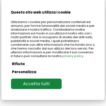
nell’insegnamento a distanza.
Questo sito web utilizza i cookie
Come ti abbiamo spiegato, nel Centro Studi
Italiani queste due modalità di apprendimento
Utilizziamo i cookie per personalizzare contenuti ed
convivono, offrendo a ogni studente la possibilità
annunci, per fornire funzionalità dei social media e per
analizzare il nostro traffico. Condividiamo inoltre
di scegliere il percorso più adatto a lui.
informazioni sul modo in cui utilizza il nostro sito con i
nostri partner che si occupano di analisi dei dati web,
pubblicità e social media, i quali potrebbero
Che tu preferisca frequentare un corso in sede o
combinarle con altre informazioni che ha fornito loro o
a distanza, con il giusto approccio e il supporto di
che hanno raccolto dal suo utilizzo dei loro servizi. Per
ulteriori informazioni e per modificare il suo consenso
un metodo strutturato, potrai ottenere
risultati
in futuro può consultare la nostra
privacy policy
.
concreti e duraturi
.
Rifiuta
La chiave è trovare una scuola che sappia
Personalizza
valorizzare ogni momento del tuo studio, ovunque
ti trovi.
Accetta tutti