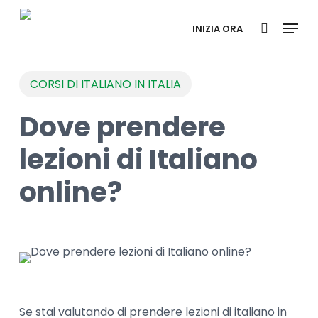
Skip
Menu
to
INIZIA ORA
search
main
content
CORSI DI ITALIANO IN ITALIA
Dove prendere
lezioni di Italiano
online?
Se stai valutando di prendere lezioni di italiano in