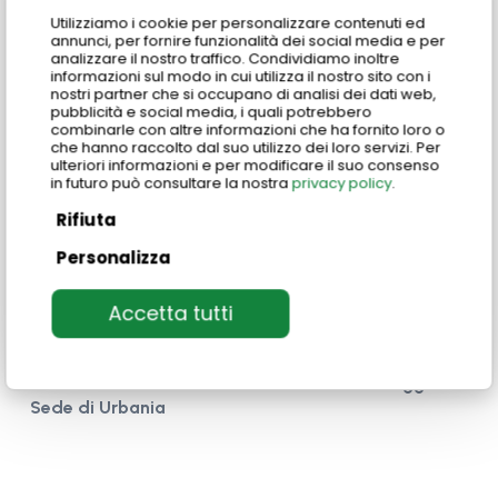
Utilizziamo i cookie per personalizzare contenuti ed
Inoltre, ti offriamo
un ricco programma di
annunci, per fornire funzionalità dei social media e per
analizzare il nostro traffico. Condividiamo inoltre
attività culturali e ricreative
che ti
informazioni sul modo in cui utilizza il nostro sito con i
permetteranno di scoprire la vera Italia. In
nostri partner che si occupano di analisi dei dati web,
pubblicità e social media, i quali potrebbero
definitiva frequentare i corsi di italiano in Italia con
combinarle con altre informazioni che ha fornito loro o
noi del Centro Studi Italiani significa non solo
che hanno raccolto dal suo utilizzo dei loro servizi. Per
ulteriori informazioni e per modificare il suo consenso
imparare una lingua, ma immergersi in una
in futuro può consultare la nostra
privacy policy
.
cultura vibrante e affascinante.
Rifiuta
Personalizza
Accetta tutti
Francesca Pasotto
Ammissioni, Servizio Studenti, Gestione alloggi –
Sede di Urbania