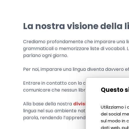
La nostra visione della 
Crediamo profondamente che imparare una lingu
grammaticali o memorizzare liste di vocaboli. La
parlano ogni giorno.
Per noi, imparare una lingua diventa davvero e
Entrare in contatto con la cultura italiana perme
Questo si
comunicare che nessun libro può insegnare con
Alla base della nostra
divisione di programmi
Utilizziamo i
lingua nel suo ambiente naturale aiuta a cogliern
dei social me
parola, rendendo l’apprendimento più efficient
sul modo in cu
dati web, pub