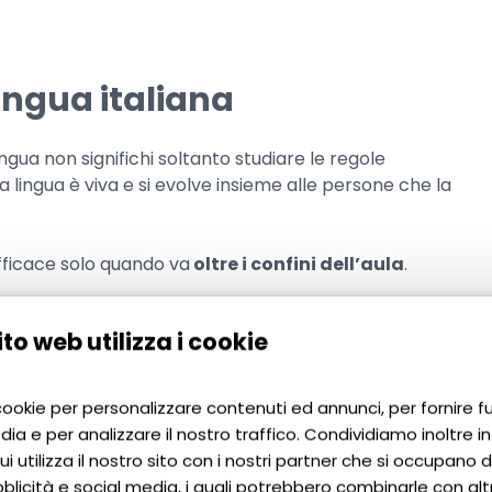
lingua italiana
a non significhi soltanto studiare le regole
 lingua è viva e si evolve insieme alle persone che la
fficace solo quando va
oltre i confini dell’aula
.
tte agli studenti di scoprire usi, tradizioni e modi di
to web utilizza i cookie
 la stessa profondità.
 culturali ICELD
c’è proprio questa idea. Vivere la
 cookie per personalizzare contenuti ed annunci, per fornire f
e le sfumature, i significati nascosti e l’emozione di ogni
dia e per analizzare il nostro traffico. Condividiamo inoltre i
e.
i utilizza il nostro sito con i nostri partner che si occupano di
blicità e social media, i quali potrebbero combinarle con alt