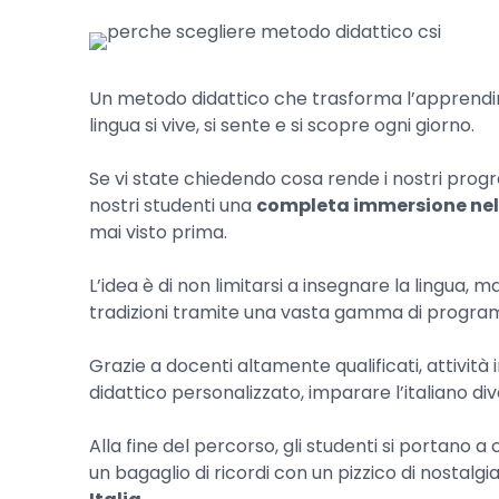
Un metodo didattico che trasforma l’apprendime
lingua si vive, si sente e si scopre ogni giorno.
Se vi state chiedendo cosa rende i nostri progra
nostri studenti una
completa immersione nell
mai visto prima.
L’idea è di non limitarsi a insegnare la lingua, m
tradizioni tramite una vasta gamma di programm
Grazie a docenti altamente qualificati, attivit
didattico personalizzato, imparare l’italiano d
Alla fine del percorso, gli studenti si portano
Hit enter to search or ESC to close
un bagaglio di ricordi con un pizzico di nostalg