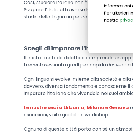
Così, studiare italiano non è più solo un eser
informazioni 
Scoprire l’Italia attraverso la sua cultura sig
Per ulteriori
studio della lingua un percorso vivo e appagant
nostra
privac
Scegli di imparare l’Italia e poi l’ita
Il nostro metodo didattico comprende un approc
trecentosessanta gradi per capirla davvero a f
Ogni lingua si evolve insieme alla società e all
davvero, diventa fondamentale conoscerne il co
imparare l’italiano che vivendolo nei suoi ambien
Le nostre sedi a Urbania, Milano e Genova
o
escursioni, visite guidate e workshop.
Ognuna di queste città porta con sé un’atmosfe