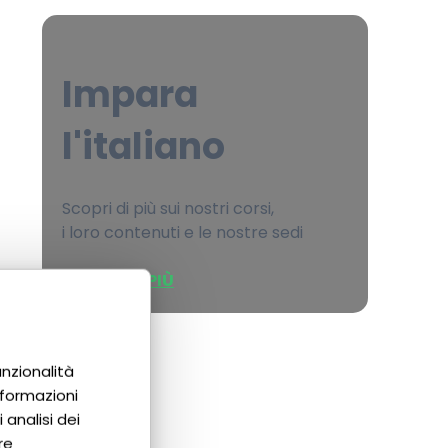
Impara
l'italiano
Scopri di più sui nostri corsi,
i loro contenuti e le nostre sedi
SCOPRI DI PIÙ
unzionalità
nformazioni
 analisi dei
re