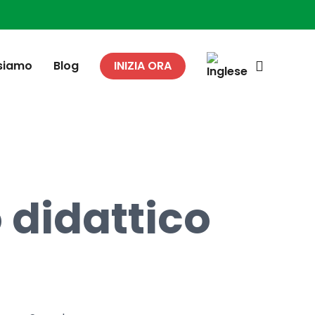
search
 siamo
Blog
INIZIA ORA
 didattico