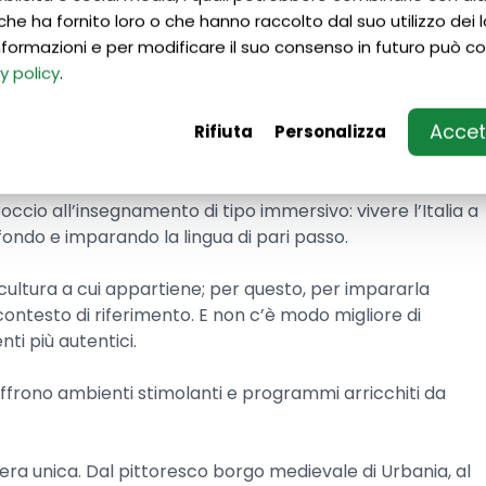
cizio, ma un’esperienza estremamente coinvolgente.
che ha fornito loro o che hanno raccolto dal suo utilizzo dei lo
nifica anche imparare a comunicare meglio, rendendo lo
 informazioni e per modificare il suo consenso in futuro può co
e che resta con ogni studente ben oltre le lezioni.
y policy
.
Accett
Rifiuta
Personalizza
liano
cio all’insegnamento di tipo immersivo: vivere l’Italia a
ondo e imparando la lingua di pari passo.
a cultura a cui appartiene; per questo, per impararla
ntesto di riferimento. E non c’è modo migliore di
ti più autentici.
ffrono ambienti stimolanti e programmi arricchiti da
ra unica. Dal pittoresco borgo medievale di Urbania, al