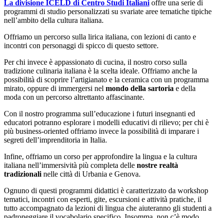
La divisione ICELD di Centro Studi Italiani
offre una serie di
programmi di studio personalizzati su svariate aree tematiche tipiche
nell’ambito della cultura italiana.
Offriamo un percorso sulla lirica italiana, con lezioni di canto e
incontri con personaggi di spicco di questo settore.
Per chi invece è appassionato di cucina, il nostro corso sulla
tradizione culinaria italiana è la scelta ideale. Offriamo anche la
possibilità di scoprire l’artigianato e la ceramica con un programma
mirato, oppure di immergersi nel
mondo della sartoria
e della
moda con un percorso altrettanto affascinante.
Con il nostro programma sull’educazione i futuri insegnanti ed
educatori potranno esplorare i modelli educativi di rilievo; per chi è
più business-oriented offriamo invece la possibilità di imparare i
segreti dell’imprenditoria in Italia.
Infine, offriamo un corso per approfondire la lingua e la cultura
italiana nell’immersività più completa delle
nostre realtà
tradizionali
nelle città di Urbania e Genova.
Ognuno di questi programmi didattici è caratterizzato da workshop
tematici, incontri con esperti, gite, escursioni e attività pratiche, il
tutto accompagnato da lezioni di lingua che aiuteranno gli studenti a
padroneggiare il vocabolario specifico. Insomma, non c’è modo