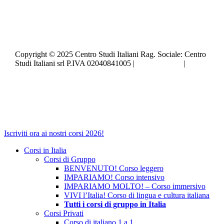
Copyright © 2025 Centro Studi Italiani Rag. Sociale: Centro
Studi Italiani srl P.IVA 02040841005 |
Privacy policy
|
Cookie policy
Close
Iscriviti ora ai nostri corsi 2026!
Menu
Corsi in Italia
Corsi di Gruppo
BENVENUTO! Corso leggero
IMPARIAMO! Corso intensivo
IMPARIAMO MOLTO! – Corso immersivo
VIVI l’Italia! Corso di lingua e cultura italiana
Tutti i corsi di gruppo in Italia
Corsi Privati
Corso di italiano 1 a 1