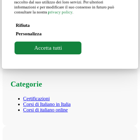
raccolto dal suo utilizzo dei loro servizi. Per ulteriori
informazioni e per modificare il suo consenso in futuro può
Asia Giacomini
consultare la nostra
privacy policy
.
Coordinatrice Programmi Internazionali
Rifiuta
Personalizza
Accetta tutti
Share
Share
Share
Pin
Search
Search
Categorie
Certificazioni
Corsi di Italiano in Italia
Corsi di italiano online