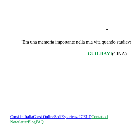
“
“Era una memoria importante nella mia vita quando studiavo l
GUO JIAYI
(CINA)
Corsi in Italia
Corsi Online
Sedi
Esperienze
ICELD
Contattaci
Newsletter
Blog
FAQ