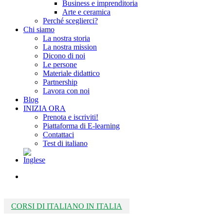
Business e imprenditoria
Arte e ceramica
Perché sceglierci?
Chi siamo
La nostra storia
La nostra mission
Dicono di noi
Le persone
Materiale didattico
Partnership
Lavora con noi
Blog
INIZIA ORA
Prenota e iscriviti!
Piattaforma di E-learning
Contattaci
Test di italiano
search
CORSI DI ITALIANO IN ITALIA