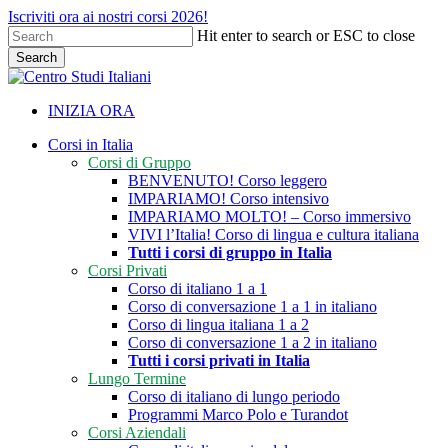
Skip
Iscriviti ora ai nostri corsi 2026!
to
Hit enter to search or ESC to close
main
Search
content
Close
Search
INIZIA ORA
search
Menu
Corsi in Italia
Corsi di Gruppo
BENVENUTO! Corso leggero
IMPARIAMO! Corso intensivo
IMPARIAMO MOLTO! – Corso immersivo
VIVI l’Italia! Corso di lingua e cultura italiana
Tutti i corsi di gruppo in Italia
Corsi Privati
Corso di italiano 1 a 1
Corso di conversazione 1 a 1 in italiano
Corso di lingua italiana 1 a 2
Corso di conversazione 1 a 2 in italiano
Tutti i corsi privati in Italia
Lungo Termine
Corso di italiano di lungo periodo
Programmi Marco Polo e Turandot
Corsi Aziendali