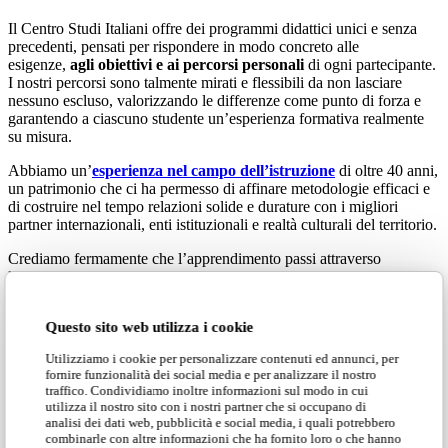
Il Centro Studi Italiani offre dei programmi didattici unici e senza
precedenti, pensati per rispondere in modo concreto alle
esigenze,
agli obiettivi e ai percorsi personali
di ogni partecipante.
I nostri percorsi sono talmente mirati e flessibili da non lasciare
nessuno escluso, valorizzando le differenze come punto di forza e
garantendo a ciascuno studente un’esperienza formativa realmente
su misura.
Abbiamo un’
esperienza nel campo dell’istruzione
di oltre 40 anni,
un patrimonio che ci ha permesso di affinare metodologie efficaci e
di costruire nel tempo relazioni solide e durature con i migliori
partner internazionali, enti istituzionali e realtà culturali del territorio.
Crediamo fermamente che l’apprendimento passi attraverso
l’esperienza pratica e sul campo.
Immergersi completamente nella cultura, nella vita di tutti i giorni e
Questo sito web utilizza i cookie
nelle tradizioni di un paese stimola la voglia di imparare e alimenta
una passione autentica per quel luogo, in modi che nessun libro o
Utilizziamo i cookie per personalizzare contenuti ed annunci, per
lezione teorica possa eguagliare.
fornire funzionalità dei social media e per analizzare il nostro
traffico. Condividiamo inoltre informazioni sul modo in cui
utilizza il nostro sito con i nostri partner che si occupano di
analisi dei dati web, pubblicità e social media, i quali potrebbero
combinarle con altre informazioni che ha fornito loro o che hanno