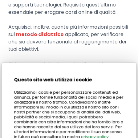
e supporti tecnologici. Requisito quest’ultimo
essenziale per erogare corsi online di qualità.
Acquisisci, inoltre, quante più informazioni possibili
sul
metodo didattico
applicato, per verificare
che sia davvero funzionale al raggiungimento dei
tuoi obiettivi.
Chiama o scrivi direttamente alla scuola per
avere tutte le informazioni di cui hai bisogno e
consulta le recensioni online di studenti ed ex
Questo sito web utilizza i cookie
studenti. Ti daranno feedback importanti per
Utilizziamo i cookie per personalizzare contenuti ed
orientarti nella scelta.
annunci, per fornire funzionalità dei social media e per
analizzare il nostro traffico. Condividiamo inoltre
informazioni sul modo in cui utilizza il nostro sito con i
nostri partner che si occupano di analisi dei dati web,
pubblicità e social media, i quali potrebbero
combinarle con altre informazioni che ha fornito loro o
che hanno raccolto dal suo utilizzo dei loro servizi. Per
ulteriori informazioni e per modificare il suo consenso
in futuro può consultare la nostra
privacy policy
.