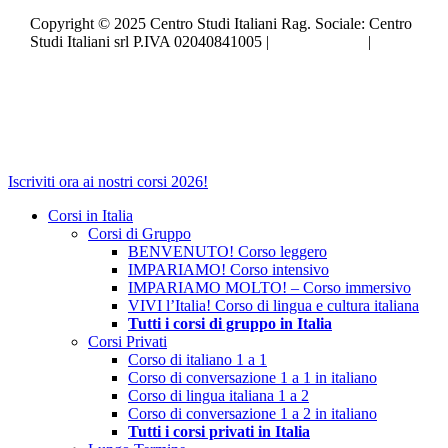
Copyright © 2025 Centro Studi Italiani Rag. Sociale: Centro
Studi Italiani srl P.IVA 02040841005 |
Privacy policy
|
Cookie policy
Close
Iscriviti ora ai nostri corsi 2026!
Menu
Corsi in Italia
Corsi di Gruppo
BENVENUTO! Corso leggero
IMPARIAMO! Corso intensivo
IMPARIAMO MOLTO! – Corso immersivo
VIVI l’Italia! Corso di lingua e cultura italiana
Tutti i corsi di gruppo in Italia
Corsi Privati
Corso di italiano 1 a 1
Corso di conversazione 1 a 1 in italiano
Corso di lingua italiana 1 a 2
Corso di conversazione 1 a 2 in italiano
Tutti i corsi privati in Italia