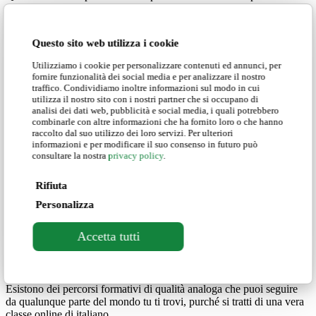
apprendimento. Ti consigliamo pertanto di verificare attentamente
che la scuola che stai selezionando ti permetta di
scegliere tra
programmi multilivello
.
Questo sito web utilizza i cookie
I nostri corsi coprono tutti i livelli del Quadro Comune Europeo di
Utilizziamo i cookie per personalizzare contenuti ed annunci, per
Riferimento per le Lingue (QCER). Questo significa che potrai
fornire funzionalità dei social media e per analizzare il nostro
scegliere tra corsi individuali o di gruppo, in sede o online per ogni
traffico. Condividiamo inoltre informazioni sul modo in cui
livello di competenza linguistica, da
principiante assoluto (A1) ad
utilizza il nostro sito con i nostri partner che si occupano di
avanzato (C2)
.
analisi dei dati web, pubblicità e social media, i quali potrebbero
combinarle con altre informazioni che ha fornito loro o che hanno
Come ti abbiamo già spiegato, tale livello viene testato tramite una
raccolto dal suo utilizzo dei loro servizi. Per ulteriori
informazioni e per modificare il suo consenso in futuro può
prova d’ingresso in modo che gli studenti all’interno di ogni classe
consultare la nostra
privacy policy
.
siano tutti allineati.
Rifiuta
Personalizza
Entra nella tua classe online di italiano
con Centro Studi Italiani!
Accetta tutti
In questo articolo ti abbiamo spiegato come e perché un soggiorno
in Italia non sia l’unica soluzione possibile
per imparare l’italiano
.
Esistono dei percorsi formativi di qualità analoga che puoi seguire
da qualunque parte del mondo tu ti trovi, purché si tratti di una vera
classe online di italiano.