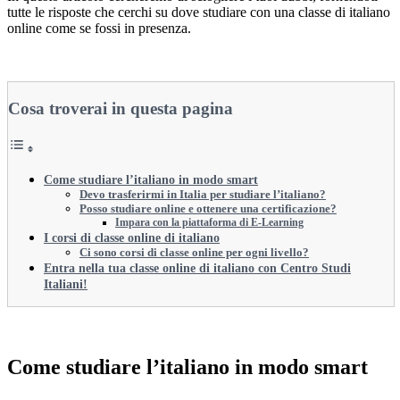
tutte le risposte che cerchi su dove studiare con una classe di italiano
online come se fossi in presenza.
Cosa troverai in questa pagina
Come studiare l’italiano in modo smart
Devo trasferirmi in Italia per studiare l’italiano?
Posso studiare online e ottenere una certificazione?
Impara con la piattaforma di E-Learning
I corsi di classe online di italiano
Ci sono corsi di classe online per ogni livello?
Entra nella tua classe online di italiano con Centro Studi
Italiani!
Come studiare l’italiano in modo smart