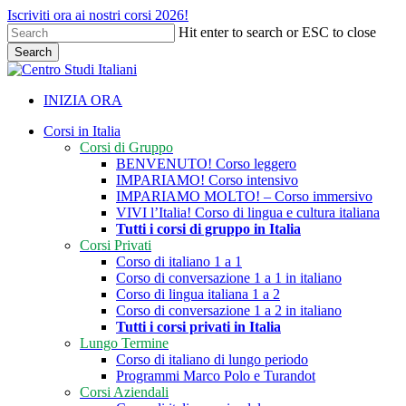
Skip
Iscriviti ora ai nostri corsi 2026!
to
Hit enter to search or ESC to close
main
Search
content
Close
Search
INIZIA ORA
search
Menu
Corsi in Italia
Corsi di Gruppo
BENVENUTO! Corso leggero
IMPARIAMO! Corso intensivo
IMPARIAMO MOLTO! – Corso immersivo
VIVI l’Italia! Corso di lingua e cultura italiana
Tutti i corsi di gruppo in Italia
Corsi Privati
Corso di italiano 1 a 1
Corso di conversazione 1 a 1 in italiano
Corso di lingua italiana 1 a 2
Corso di conversazione 1 a 2 in italiano
Tutti i corsi privati in Italia
Lungo Termine
Corso di italiano di lungo periodo
Programmi Marco Polo e Turandot
Corsi Aziendali