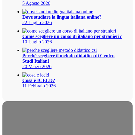
5 Agosto 2026
Dove studiare la lingua italiana online?
22 Luglio 2026
Come scegliere un corso di italiano per stranieri?
10 Luglio 2026
Perché scegliere il metodo didattico di Centro
Studi Italiani
20 Marzo 2026
Cosa è ICELD?
11 Febbraio 2026