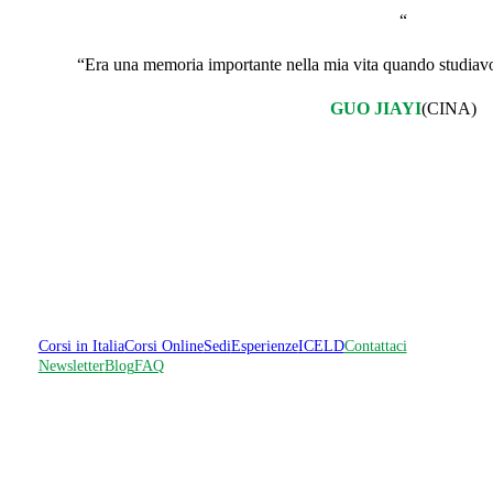
“
“Era una memoria importante nella mia vita quando studiavo l
GUO JIAYI
(CINA)
Corsi in Italia
Corsi Online
Sedi
Esperienze
ICELD
Contattaci
Newsletter
Blog
FAQ