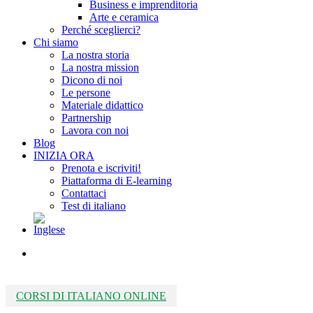
Business e imprenditoria
Arte e ceramica
Perché sceglierci?
Chi siamo
La nostra storia
La nostra mission
Dicono di noi
Le persone
Materiale didattico
Partnership
Lavora con noi
Blog
INIZIA ORA
Prenota e iscriviti!
Piattaforma di E-learning
Contattaci
Test di italiano
search
CORSI DI ITALIANO ONLINE