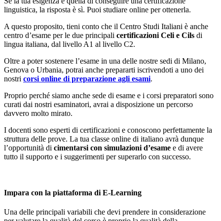
Se la tua esigenza è quella di conseguire una certificazione
linguistica, la risposta è sì. Puoi studiare online per ottenerla.
A questo proposito, tieni conto che il Centro Studi Italiani è anche
centro d’esame per le due principali
certificazioni Celi e Cils
di
lingua italiana, dal livello A1 al livello C2.
Oltre a poter sostenere l’esame in una delle nostre sedi di Milano,
Genova o Urbania, potrai anche prepararti iscrivendoti a uno dei
nostri
corsi online di preparazione agli esami
.
Proprio perché siamo anche sede di esame e i corsi preparatori sono
curati dai nostri esaminatori, avrai a disposizione un percorso
davvero molto mirato.
I docenti sono esperti di certificazioni e conoscono perfettamente la
struttura delle prove. La tua classe online di italiano avrà dunque
l’opportunità di
cimentarsi con simulazioni d’esame
e di avere
tutto il supporto e i suggerimenti per superarlo con successo.
Impara con la piattaforma di E-Learning
Una delle principali variabili che devi prendere in considerazione
per valutare la qualità del corso è proprio la qualità della