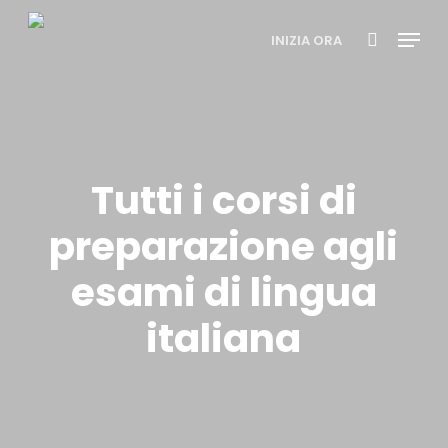
Skip
Menu
to
INIZIA ORA
search
main
Close
content
Menu
Tutti i corsi di
preparazione agli
esami di lingua
italiana