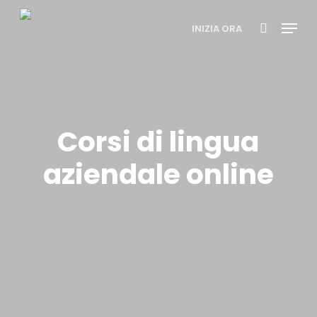
Skip
Menu
to
INIZIA ORA
search
main
content
Corsi di lingua
aziendale online