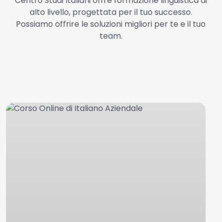
Centro Studi Italiani offre formazione linguistica di
alto livello, progettata per il tuo successo.
Possiamo offrire le soluzioni migliori per te e il tuo
team.
Corso
C
Online
O
di
di
Italiano
I
Aziendale
A