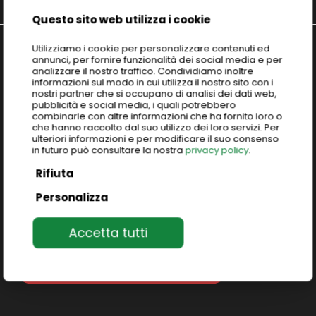
Questo sito web utilizza i cookie
Utilizziamo i cookie per personalizzare contenuti ed
annunci, per fornire funzionalità dei social media e per
analizzare il nostro traffico. Condividiamo inoltre
Scopri
ICELD: Italian Culture &
informazioni sul modo in cui utilizza il nostro sito con i
nostri partner che si occupano di analisi dei dati web,
Excellence Learning Division
pubblicità e social media, i quali potrebbero
combinarle con altre informazioni che ha fornito loro o
che hanno raccolto dal suo utilizzo dei loro servizi. Per
Programmi di gruppo su misura che esplorano
ulteriori informazioni e per modificare il suo consenso
in futuro può consultare la nostra
privacy policy
.
l’eccellenza italiana: arte, cibo, cultura, moda,
design e molto altro ancora.
Viaggi studio
Rifiuta
immersivi unici
per vivere e scoprire l’autentico
Personalizza
patrimonio italiano.
Accetta tutti
Unisciti ai nostri programmi