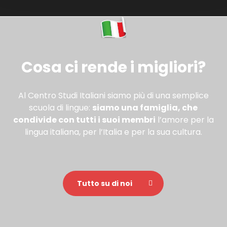
Cosa ci rende i migliori?
Al Centro Studi Italiani siamo più di una semplice
scuola di lingue:
siamo una famiglia, che
condivide con tutti i suoi membri
l’amore per la
lingua italiana, per l’Italia e per la sua cultura.
Tutto su di noi