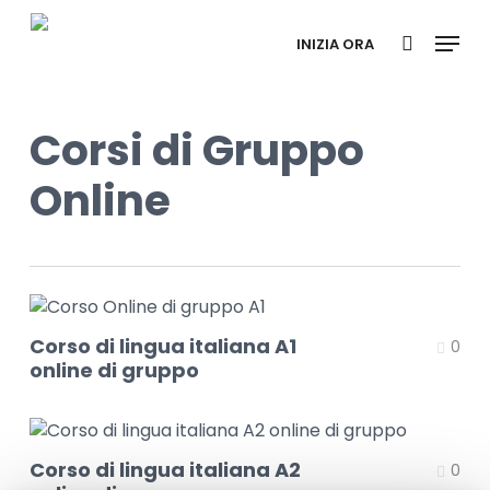
Skip
Menu
to
INIZIA ORA
search
main
content
Corsi di Gruppo
Online
Corso di lingua italiana A1
0
online di gruppo
Corso di lingua italiana A2
0