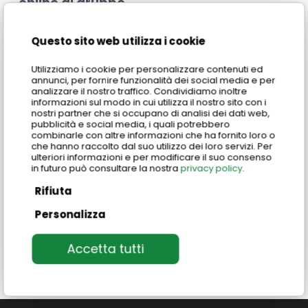
online di gruppo
Questo sito web utilizza i cookie
Corso di lingua italiana B1
0
Utilizziamo i cookie per personalizzare contenuti ed
online di gruppo
annunci, per fornire funzionalità dei social media e per
analizzare il nostro traffico. Condividiamo inoltre
informazioni sul modo in cui utilizza il nostro sito con i
nostri partner che si occupano di analisi dei dati web,
pubblicità e social media, i quali potrebbero
combinarle con altre informazioni che ha fornito loro o
Corso di lingua italiana B2
0
che hanno raccolto dal suo utilizzo dei loro servizi. Per
online di gruppo
ulteriori informazioni e per modificare il suo consenso
in futuro può consultare la nostra
privacy policy
.
Rifiuta
Personalizza
Corso di lingua italiana
0
Accetta tutti
Online di Gruppo Avanzato